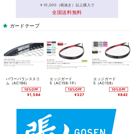
￥10,000（税抜き）以上購入で
全国送料無料
ガードテープ
パワーバランススリ
エッジガード
エッジガード
ム（AC186）
5（AC158-1P）
5（AC158）
10%OFF
10%OFF
10%OFF
¥1,584
¥327
¥842