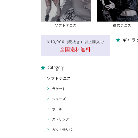
ソフトテニス
硬式テニス
ギャラク
￥10,000（税抜き）以上購入で
全国送料無料
Category
ソフトテニス
ラケット
シューズ
ボール
ストリング
ガット張り代