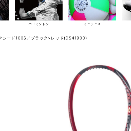
バドミントン
ミニテニス
シード100S／ブラック×レッド(DS41900)