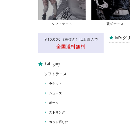
ソフトテニス
硬式テニス
M's
￥10,000（税抜き）以上購入で
全国送料無料
Category
ソフトテニス
ラケット
シューズ
ボール
ストリング
ガット張り代