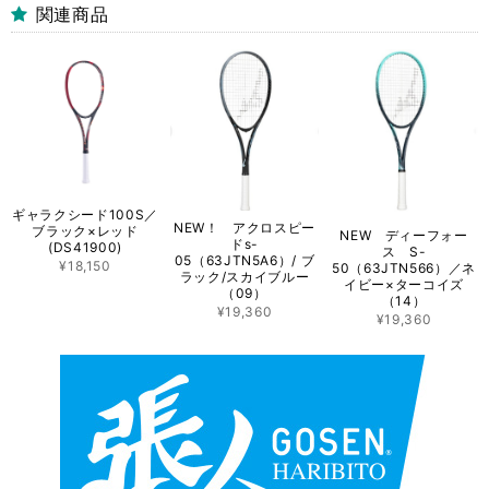
関連商品
ギャラクシード100S／
NEW！ アクロスピー
ブラック×レッド
NEW ディーフォー
ドs-
(DS41900)
ス S-
05（63JTN5A6）/ ブ
¥18,150
50（63JTN566）／ネ
ラック/スカイブルー
イビー×ターコイズ
（09）
（14）
¥19,360
¥19,360