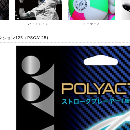
バドミントン
ミニテニス
ション125（PSGA125)