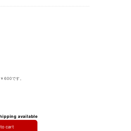
￥600です。
shipping available
to cart