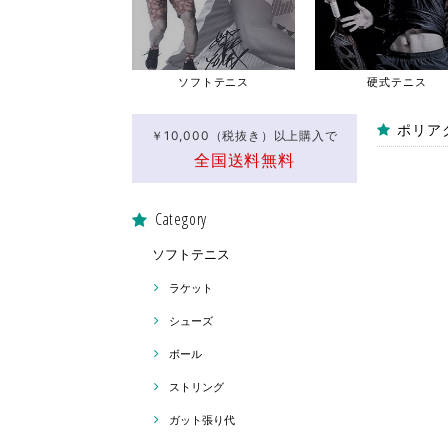
ソフトテニス
硬式テニス
ポリアク
￥10,000（税抜き）以上購入で
全国送料無料
Category
ソフトテニス
ラケット
シューズ
ボール
ストリング
ガット張り代