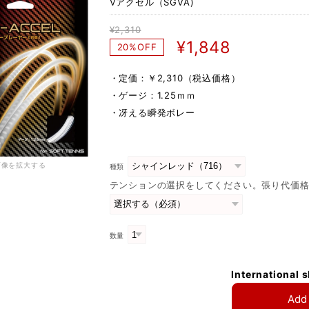
Vアクセル（SGVA)
¥2,310
¥1,848
20%OFF
・定価：￥2,310（税込価格）
・ゲージ：1.25ｍｍ
・冴える瞬発ボレー
画像を拡大する
種類
テンションの選択をしてください。張り代価格
数量
International 
Add 