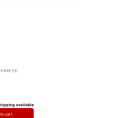
￥600です。
shipping available
to cart