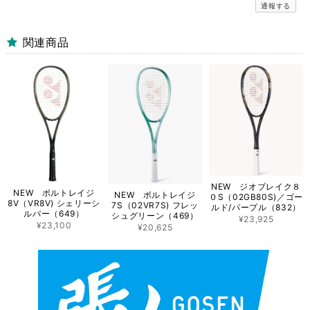
通報する
関連商品
NEW ジオブレイク８
NEW ボルトレイジ
NEW ボルトレイジ
０S（02GB80S)／ゴー
8V（VR8V) シェリーシ
7S（02VR7S) フレッ
ルド/パープル（832）
ルバー（649）
シュグリーン（469）
¥23,925
¥23,100
¥20,625