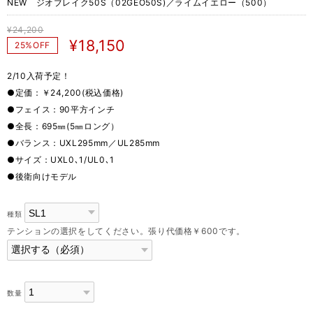
NEW ジオブレイク50S（02GEO50S)／ライムイエロー（500）
¥24,200
¥18,150
25%OFF
2/10入荷予定！
●定価：￥24,200(税込価格)
●フェイス：90平方インチ
●全長：695㎜(5㎜ロング）
●バランス：UXL295mm／UL285mm
●サイズ：UXL0､1/UL0､1
●後衛向けモデル
種類
テンションの選択をしてください。張り代価格￥600です。
数量