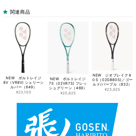
関連商品
NEW ジオブレイク８
NEW ボルトレイジ
NEW ボルトレイジ
０S（02GB80S)／ゴー
8V（VR8V) シェリーシ
7S（02VR7S) フレッ
ルド/パープル（832）
ルバー（649）
シュグリーン（469）
¥23,925
¥23,100
¥20,625