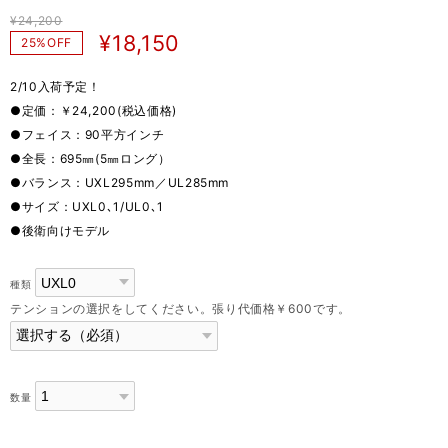
¥24,200
¥18,150
25%OFF
2/10入荷予定！
●定価：￥24,200(税込価格)
●フェイス：90平方インチ
●全長：695㎜(5㎜ロング）
●バランス：UXL295mm／UL285mm
●サイズ：UXL0､1/UL0､1
●後衛向けモデル
種類
テンションの選択をしてください。張り代価格￥600です。
数量