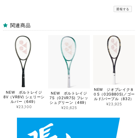
通報する
関連商品
NEW ジオブレイク８
NEW ボルトレイジ
NEW ボルトレイジ
０S（02GB80S)／ゴー
8V（VR8V) シェリーシ
7S（02VR7S) フレッ
ルド/パープル（832）
ルバー（649）
シュグリーン（469）
¥23,925
¥23,100
¥20,625